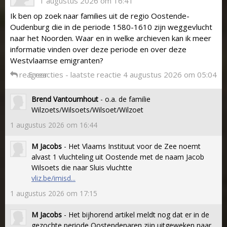
1 augustus 2026 om 16:41
Ik ben op zoek naar families uit de regio Oostende-
Oudenburg die in de periode 1580-1610 zijn weggevlucht
naar het Noorden. Waar en in welke archieven kan ik meer
informatie vinden over deze periode en over deze
Westvlaamse emigranten?
reageer
5 reacties - laatste reactie 4 augustus 2026 om 05:04
Brend Vantournhout
- o.a. de familie
Wilzoets/Wilsoets/Wilsoet/Wilzoet
1 augustus 2026 om 16:44
M Jacobs
- Het Vlaams Instituut voor de Zee noemt
alvast 1 vluchteling uit Oostende met de naam Jacob
Wilsoets die naar Sluis vluchtte
vliz.be/imisd...
1 augustus 2026 om 17:15
M Jacobs
- Het bijhorend artikel meldt nog dat er in de
gezochte periode Oostendenaren zijn uitgeweken naar