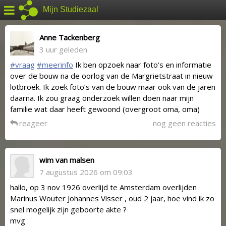
Mijn Studiezaal
Anne Tackenberg
3 uur geleden
#vraag
#meerinfo
Ik ben opzoek naar foto’s en informatie
over de bouw na de oorlog van de Margrietstraat in nieuw
lotbroek. Ik zoek foto’s van de bouw maar ook van de jaren
daarna. Ik zou graag onderzoek willen doen naar mijn
familie wat daar heeft gewoond (overgroot oma, oma)
reageer
nog geen reacties
wim van malsen
7 augustus 2026 om 09:03
hallo, op 3 nov 1926 overlijd te Amsterdam overlijden
Marinus Wouter Johannes Visser , oud 2 jaar, hoe vind ik zo
snel mogelijk zijn geboorte akte ?
mvg