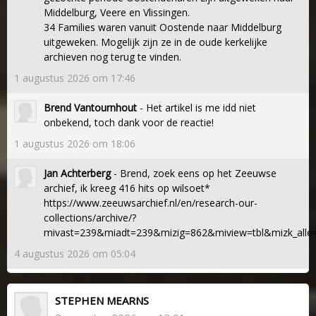
Middelburg, Veere en Vlissingen.
34 Families waren vanuit Oostende naar Middelburg
uitgeweken. Mogelijk zijn ze in de oude kerkelijke
archieven nog terug te vinden.
1 augustus 2026 om 17:46
Brend Vantournhout
- Het artikel is me idd niet
onbekend, toch dank voor de reactie!
1 augustus 2026 om 18:06
Jan Achterberg
- Brend, zoek eens op het Zeeuwse
archief, ik kreeg 416 hits op wilsoet*
https://www.zeeuwsarchief.nl/en/research-our-
collections/archive/?
mivast=239&miadt=239&mizig=862&miview=tbl&mizk_alle=
4 augustus 2026 om 05:04
STEPHEN MEARNS