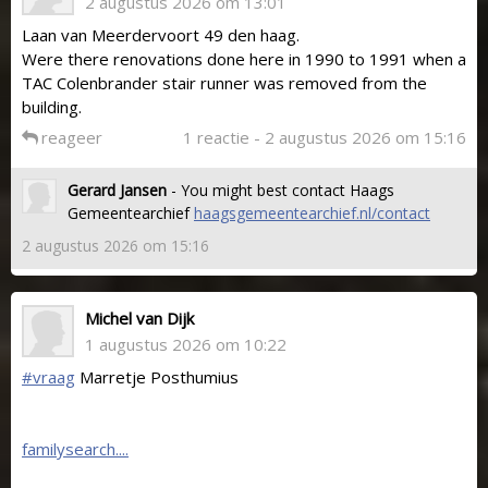
2 augustus 2026 om 13:01
Laan van Meerdervoort 49 den haag.
Were there renovations done here in 1990 to 1991 when a
TAC Colenbrander stair runner was removed from the
building.
reageer
1 reactie - 2 augustus 2026 om 15:16
Gerard Jansen
- You might best contact Haags
Gemeentearchief
haagsgemeentearchief.nl/contact
2 augustus 2026 om 15:16
Michel van Dijk
1 augustus 2026 om 10:22
#vraag
Marretje Posthumius
familysearch....